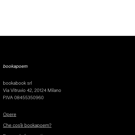
bookapoem
bookabook srl
Via Vitruvio 42, 20124 Milano
P.IVA 08455350960
Opere
Che cos’è bookapoem?