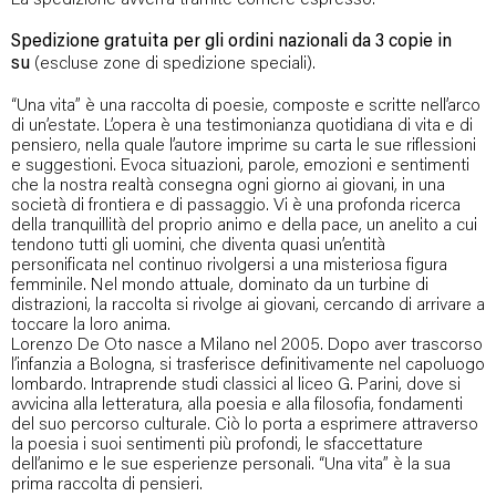
Spedizione gratuita per gli ordini nazionali da 3 copie in
su
(escluse zone di spedizione speciali).
“Una vita” è una raccolta di poesie, composte e scritte nell’arco
di un’estate. L’opera è una testimonianza quotidiana di vita e di
pensiero, nella quale l’autore imprime su carta le sue riflessioni
e suggestioni. Evoca situazioni, parole, emozioni e sentimenti
che la nostra realtà consegna ogni giorno ai giovani, in una
società di frontiera e di passaggio. Vi è una profonda ricerca
della tranquillità del proprio animo e della pace, un anelito a cui
tendono tutti gli uomini, che diventa quasi un’entità
personificata nel continuo rivolgersi a una misteriosa figura
femminile. Nel mondo attuale, dominato da un turbine di
distrazioni, la raccolta si rivolge ai giovani, cercando di arrivare a
toccare la loro anima.
Lorenzo De Oto nasce a Milano nel 2005. Dopo aver trascorso
l’infanzia a Bologna, si trasferisce definitivamente nel capoluogo
lombardo. Intraprende studi classici al liceo G. Parini, dove si
avvicina alla letteratura, alla poesia e alla filosofia, fondamenti
del suo percorso culturale. Ciò lo porta a esprimere attraverso
la poesia i suoi sentimenti più profondi, le sfaccettature
dell’animo e le sue esperienze personali. “Una vita” è la sua
prima raccolta di pensieri.