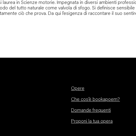
 laurea in Scienze motorie. Impegnata in diversi ambienti professi
 in modo del tutto naturale come valvola di sfogo. Si definisce sensibil
nte ciò che prova. Da qui l’esigenza di raccontare il suo sentir
Opere
Che cos’è bookapoem?
Domande frequenti
Proponi la tua opera