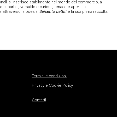
onali, si inserisce stabilmente nel mondo del commercio, a
e e caparbia, versatile e curiosa, tenace e aperta al
e attraverso la poesia.
Seicento battiti
è la sua prima raccolta.
Termini e condizioni
Privacy e Cookie Policy
Contatti