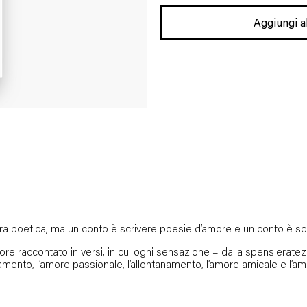
Aggiungi al
ura poetica, ma un conto è scrivere poesie d’amore e un conto è sc
re raccontato in versi, in cui ogni sensazione – dalla spensieratezza
moramento, l’amore passionale, l’allontanamento, l’amore amicale e l