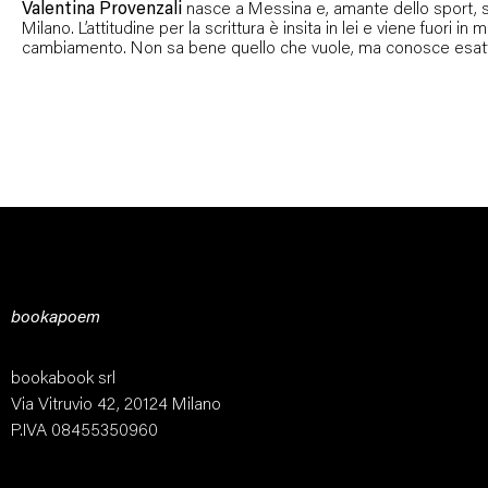
Valentina Provenzali
nasce a Messina e, amante dello sport, si
Milano. L’attitudine per la scrittura è insita in lei e viene fuori
cambiamento. Non sa bene quello che vuole, ma conosce esattame
bookapoem
bookabook srl
Via Vitruvio 42, 20124 Milano
P.IVA 08455350960