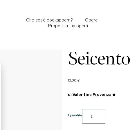
Che cos’è bookapoem?
Opere
Proponi la tua opera
Seicento 
13,00
€
di Valentina Provenzani
Quantità