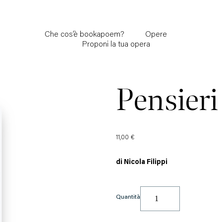
Che cos’è bookapoem?
Opere
Proponi la tua opera
Pensieri
11,00
€
di Nicola Filippi
Quantità