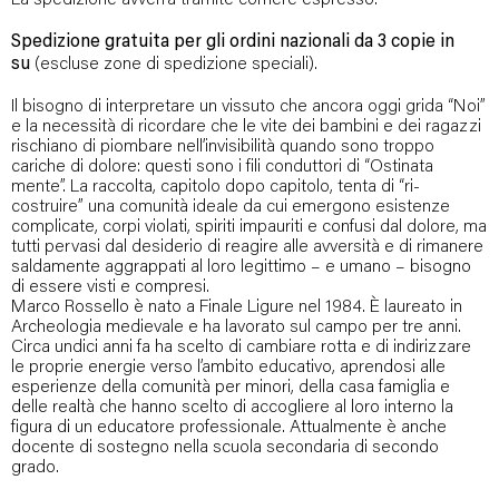
Spedizione gratuita per gli ordini nazionali da 3 copie in
su
(escluse zone di spedizione speciali).
Il bisogno di interpretare un vissuto che ancora oggi grida “Noi”
e la necessità di ricordare che le vite dei bambini e dei ragazzi
rischiano di piombare nell’invisibilità quando sono troppo
cariche di dolore: questi sono i fili conduttori di “Ostinata
mente”. La raccolta, capitolo dopo capitolo, tenta di “ri-
costruire” una comunità ideale da cui emergono esistenze
complicate, corpi violati, spiriti impauriti e confusi dal dolore, ma
tutti pervasi dal desiderio di reagire alle avversità e di rimanere
saldamente aggrappati al loro legittimo – e umano – bisogno
di essere visti e compresi.
Marco Rossello è nato a Finale Ligure nel 1984. È laureato in
Archeologia medievale e ha lavorato sul campo per tre anni.
Circa undici anni fa ha scelto di cambiare rotta e di indirizzare
le proprie energie verso l’ambito educativo, aprendosi alle
esperienze della comunità per minori, della casa famiglia e
delle realtà che hanno scelto di accogliere al loro interno la
figura di un educatore professionale. Attualmente è anche
docente di sostegno nella scuola secondaria di secondo
grado.