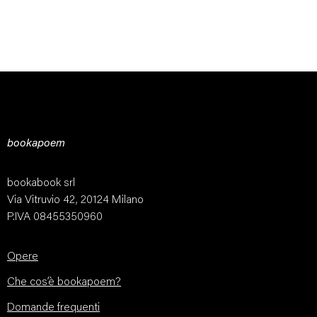
bookapoem
bookabook srl
Via Vitruvio 42, 20124 Milano
P.IVA 08455350960
Opere
Che cos’è bookapoem?
Domande frequenti