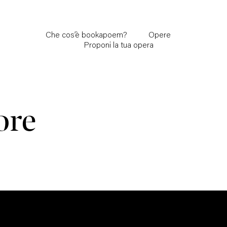
Che cos’è bookapoem?
Opere
Proponi la tua opera
ore